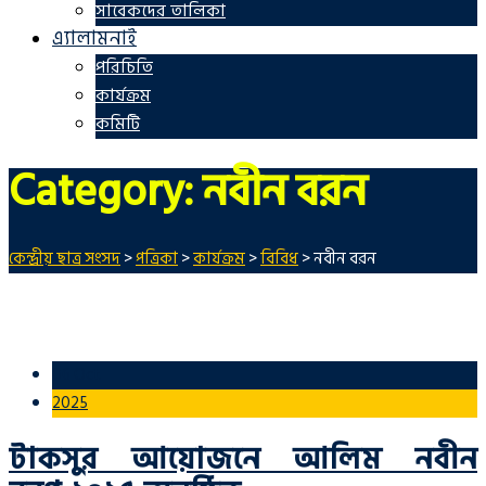
সাবেকদের তালিকা
এ্যালামনাই
পরিচিতি
কার্যক্রম
কমিটি
Category:
নবীন বরন
কেন্দ্রীয় ছাত্র সংসদ
>
পত্রিকা
>
কার্যক্রম
>
বিবিধ
>
নবীন বরন
06 Oct
2025
টাকসুর আয়োজনে আলিম নবীন