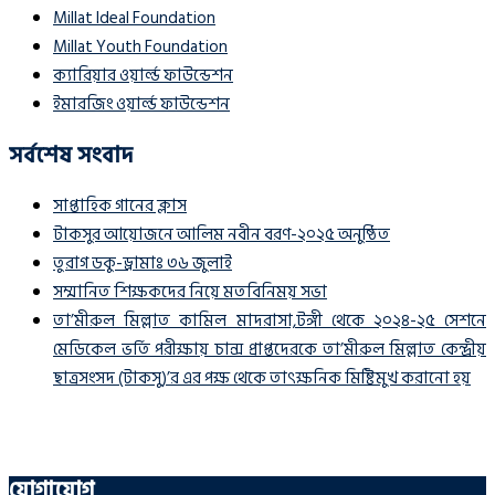
Millat Ideal Foundation
Millat Youth Foundation
ক্যারিয়ার ওয়ার্ল্ড ফাউন্ডেশন
ইমারজিং ওয়ার্ল্ড ফাউন্ডেশন
সর্বশেষ সংবাদ
সাপ্তাহিক গানের ক্লাস
টাকসুর আয়োজনে আলিম নবীন বরণ-২০২৫ অনুষ্ঠিত
তুরাগ ডকু-ড্রামাঃ ৩৬ জুলাই
সম্মানিত শিক্ষকদের নিয়ে মতবিনিময় সভা
তা’মীরুল মিল্লাত কামিল মাদরাসা,টঙ্গী থেকে ২০২৪-২৫ সেশনে
মেডিকেল ভর্তি পরীক্ষায় চান্স প্রাপ্তদেরকে তা’মীরুল মিল্লাত কেন্দ্রীয়
ছাত্রসংসদ (টাকসু)’র এর পক্ষ থেকে তাৎক্ষনিক মিষ্টিমুখ করানো হয়
যোগাযোগ