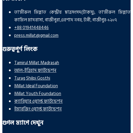
তা'মীরুল মিল্লাত কেন্দ্রীয় ছাত্রসংসদ(টাকসু), তা'মীরুল মিল্লাত
কামিল মাদরাসা, গাজীপুরা,এরশাদ নগর, টঙ্গী, গাজীপুর-১২১৭
+88 01941448446
press.millat@gmail.com
গুরুত্বপূর্ণ লিংক
Tamirul Millat Madrasah
আল-ইত্তিহাদ ফাউন্ডেশন
Turag Shilpi Gosthi
Millat Ideal Foundation
Millat Youth Foundation
ক্যারিয়ার ওয়ার্ল্ড ফাউন্ডেশন
ইমারজিং ওয়ার্ল্ড ফাউন্ডেশন
গুগল ম্যাপে দেখুন