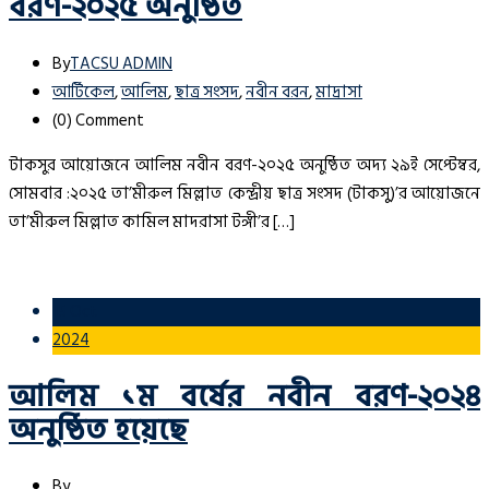
বরণ-২০২৫ অনুষ্ঠিত
By
TACSU ADMIN
আর্টিকেল
,
আলিম
,
ছাত্র সংসদ
,
নবীন বরন
,
মাদ্রাসা
(0)
Comment
টাকসুর আয়োজনে আলিম নবীন বরণ-২০২৫ অনুষ্ঠিত অদ্য ২৯ই সেপ্টেম্বর,
সোমবার :২০২৫ তা’মীরুল মিল্লাত কেন্দ্রীয় ছাত্র সংসদ (টাকসু)’র আয়োজনে
তা’মীরুল মিল্লাত কামিল মাদরাসা টঙ্গী’র […]
15 Oct
2024
আলিম ১ম বর্ষের নবীন বরণ-২০২৪
অনুষ্ঠিত হয়েছে
By